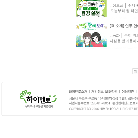
...정보글 │ 주
'오늘부터 뭘 하면
[책 소개] 연두 
...동화 │ 주제
사실을 받아들이기