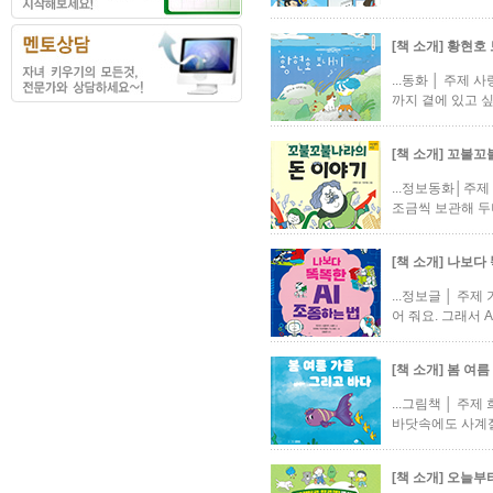
[책 소개] 황현호
...동화 │ 주
까지 곁에 있고 싶
[책 소개] 꼬불
...정보동화│주
조금씩 보관해 두
[책 소개] 나보다
...정보글 │ 주
어 줘요. 그래서 
[책 소개] 봄 여
...그림책 │ 주
바닷속에도 사계절이
[책 소개] 오늘