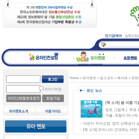
인기검색어
입학사정
Home
>
유아멘토
>
맘스코치
>
북카페
>
전체
아이디저장
[책 소개] 봄 여름 가
장르 그림책 │ 주제 희
겨울. 계절이 하나씩 
어린이 치아교정, 장치 선택보다 
[책 소개] 우리나라 근대에는 어떤