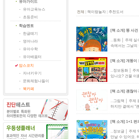
유아가이드
-
유아교육뉴스
전체
|
책이랑놀자
|
추천도서
-
초등준비
학습멘토
[책 소개] 똥 사
-
한글떼기
...동화 │ 주제
-
영어나라
속에서는 그날의 장
-
유아수학
-
유아배움터
[책 소개] 개똥이
맘스코치
...정보동화 │
-
자녀키우기
있나요? 건물 이
-
문화체험나들이
-
북카페
[책 소개] 괜찮아
...그림책 │ 주
하지만 곁에서 "괜
[책 소개] 1+1
...정보글 │ 주
만날 수 있어요. 