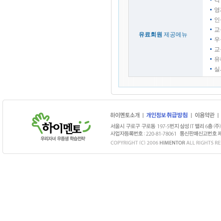
각
영
인
교
유료회원
제공메뉴
우
교
유
실