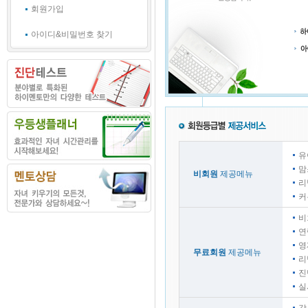
회원가입
아이디&비밀번호 찾기
유
맘
비회원
제공메뉴
리
커
비
연
영
무료회원
제공메뉴
리
진
실