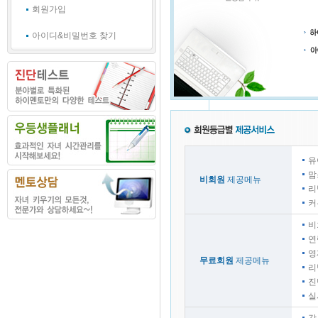
회원가입
아이디&비밀번호 찾기
유
맘
비회원
제공메뉴
리
커
비
연
영
무료회원
제공메뉴
리
진
실