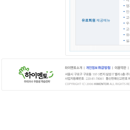
각
영
인
교
유료회원
제공메뉴
우
교
유
실