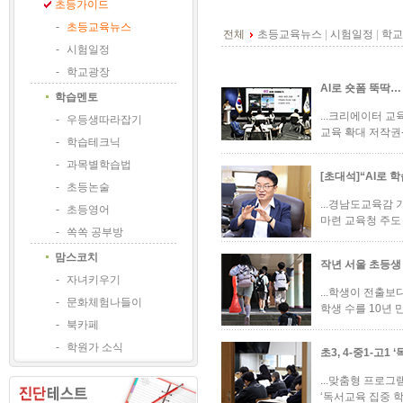
초등가이드
-
초등교육뉴스
전체
초등교육뉴스
|
시험일정
|
학교
-
시험일정
-
학교광장
AI로 숏폼 뚝딱
학습멘토
...크리에이터 교
-
우등생따라잡기
교육 확대 저작권-
-
학습테크닉
-
과목별학습법
[초대석]“AI로 
-
초등논술
...경남도교육감
-
초등영어
마련 교육청 주도 
-
쏙쏙 공부방
맘스코치
작년 서울 초등생
-
자녀키우기
...학생이 전출보
-
문화체험나들이
학생 수를 10년 
-
북카페
-
학원가 소식
초3, 4-중1-고1
...맞춤형 프로그
‘독서교육 집중 학