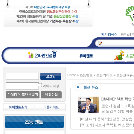
인기검색어
공부법
|
Home
>
초등멘토
>
초등가이드
>
초등교육뉴
아이디저장
[초대석]“AI로 학습 
권순기 경남도교육감 
단 도입 학생별 학습 
[미션 나의 문해력]안갚음, 앙갚음
[책 소개] 나보다 똑똑한 AI 조종하