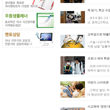
책 읽기, 학교 수
...초3·4-중1
년, 중학교1학년,
교부금으로 태블릿
...수술 나선다]
지원 남발 “일률
코로나 세대 학생
...코로나바이러
해력이 떨어진 것으
어린이 스마트폰 
...고학년 절반,
대 형성되면 방안 
사교육에 ‘정면 