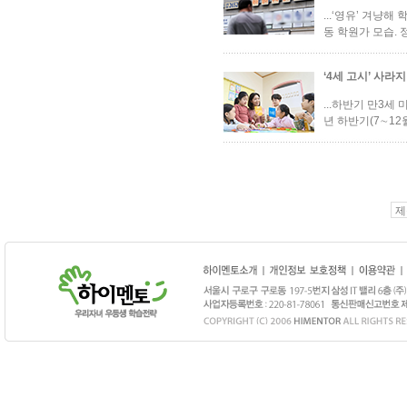
...‘영유’ 겨
동 학원가 모습. 
‘4세 고시’ 사
...하반기 만3세
년 하반기(7∼12