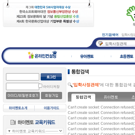
인기검색어
입학사정
'입학사정관제'
에 대한 통합검색 
아이디저장
Can't create socket: Connection refused(
Can't create socket: Connection refused(
Can't create socket: Connection refused(
Can't create socket: Connection refused(
Can't create socket: Connection refused(
Can't create socket: Connection refused(