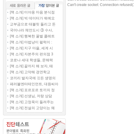
Can't create socket: Connection refused(
[책 소개] 미야옹 마음 분식점
[책 소개] 빅 데이터가 뭐예요
교부금으로 태블릿 돌리고 돈
국어나라 체언도시 ③ 수사,
[책 소개] 행복한 꿀벌 콜레트
[책 소개] 마법냥이 펄럭이 :
[책 소개] 지구 마을, 세계 시
[책 소개] 자본주의 편의점 3
코로나 세대 학생들, 문해력
[책 소개] 끝까지 해 보자, 때
[책 소개] 고약해 경연학교
코끼리 발자국에 깃든 생명의
패러블엔터테인먼트, 대원씨아
[책 소개] 포르포르 토끼의 정
[책 소개] 선생님, 저랑 상담
[책 소개] 고정욱이 들려주는
[책 소개] 전설의 고양이는 왜