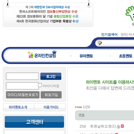
인기검색어
영재
|
자
아이디저장
1/26
회원날퇴요청
(1)
259