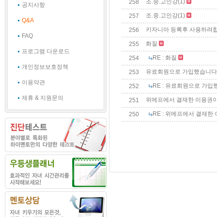
조.중.고인강
(1)
258
공지사항
조.중.고인강
(1)
257
Q&A
키자니아 등록후 사용하려합
256
FAQ
화질
255
프로그램 다운로드
RE : 화질
254
개인정보보호정책
유료회원으로 가입했습니다
253
이용약관
RE : 유료회원으로 가입
252
제휴 & 지원문의
위메프에서 결재한 이용권이 
251
RE : 위메프에서 결재한 
250