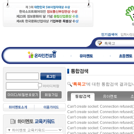
인기검색어
입학사정
'특목고'
에 대한 통합검색 결과입
아이디저장
Can't create socket: Connection refused(
Can't create socket: Connection refused(
Can't create socket: Connection refused(
Can't create socket: Connection refused(
Can't create socket: Connection refused(
Can't create socket: Connection refused(