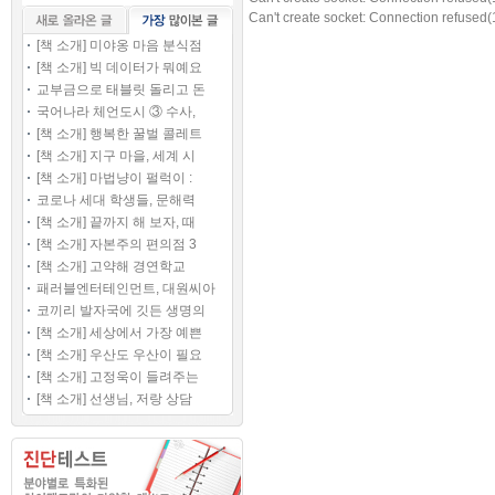
Can't create socket: Connection refused(
[책 소개] 미야옹 마음 분식점
[책 소개] 빅 데이터가 뭐예요
교부금으로 태블릿 돌리고 돈
국어나라 체언도시 ③ 수사,
[책 소개] 행복한 꿀벌 콜레트
[책 소개] 지구 마을, 세계 시
[책 소개] 마법냥이 펄럭이 :
코로나 세대 학생들, 문해력
[책 소개] 끝까지 해 보자, 때
[책 소개] 자본주의 편의점 3
[책 소개] 고약해 경연학교
패러블엔터테인먼트, 대원씨아
코끼리 발자국에 깃든 생명의
[책 소개] 세상에서 가장 예쁜
[책 소개] 우산도 우산이 필요
[책 소개] 고정욱이 들려주는
[책 소개] 선생님, 저랑 상담