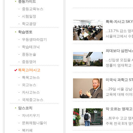
중등가이드
-
중등교육뉴스
-
시험일정
특목-자사고 SKY
-
학교광장
...13.7% 감
학습멘토
서울여고에서 수험
-
우등생따라잡기
-
학습테크닉
의대보다 삼전닉스?
-
중등논술
...신입생 모집
-
중등영어
쟁률이 영재학교 간
특목고/자사고
-
특목고뉴스
미국식 과학고 ST
-
외고뉴스
...29일 서울 
-
자사고뉴스
교육에 대해 이야기
-
국제중고뉴스
맘스코치
막 오르는 영재고
-
자녀키우기
...최우수 고교
-
문화체험나들이
주목 전국 8개 영
-
북카페