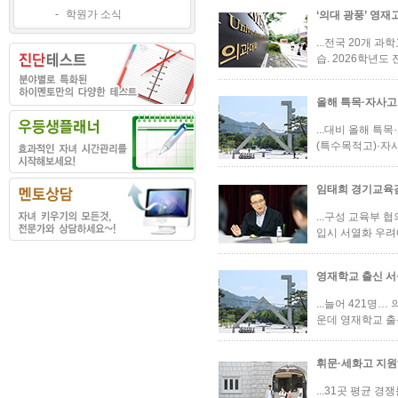
-
학원가 소식
‘의대 광풍’ 영재
...전국 20개 
습. 2026학년도
올해 특목·자사고
...대비 올해 특
(특수목적고)·자사
임태희 경기교육감 
...구성 교육부
입시 서열화 우려에
영재학교 출신 서울
...늘어 421명
운데 영재학교 출신
휘문·세화고 지원
...31곳 평균 경