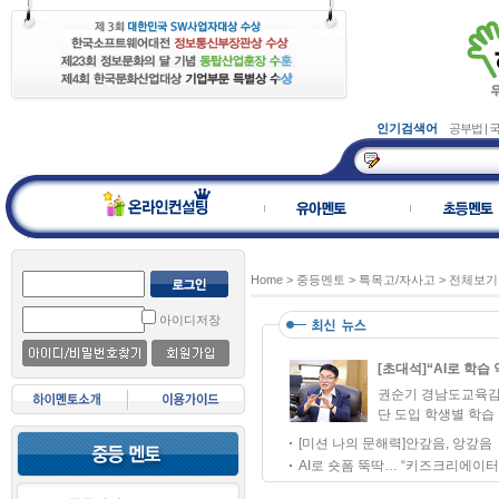
인기검색어
공부법
|
Home
>
중등멘토
>
특목고/자사고
>
전체보기
아이디저장
[초대석]“AI로 학습 
권순기 경남도교육감 
단 도입 학생별 학습 
[미션 나의 문해력]안갚음, 앙갚음
AI로 숏폼 뚝딱… “키즈크리에이터