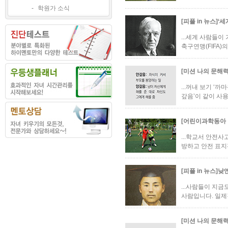
-
학원가 소식
[피플 in 뉴스]
...세계 사람들
축구연맹(FIFA)
[미션 나의 문해
...꺼내 보기 ‘
갚음’이 같이 사용
[어린이과학동아
...학교서 안전사
방하고 안전 표지판
[피플 in 뉴스]
...사람들이 지
사람입니다. 일제
[미션 나의 문해력