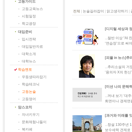
고등가이드
-
고등교육뉴스
전체
|
논술길라잡이
|
읽고생각하기
|
-
시험일정
-
학교광장
[디지털 세상과 
대입준비
...절반 이상 “
-
입시전략
‘연습장’으로 써야
-
대입일반자료
-
대학소개
[피플 in 뉴스]
-
대학뉴스
...추리소설의 거
학습멘토
‘용의자 X의 헌신
-
우등생따라잡기
-
학습테크닉
[미션 나의 문해력
-
고등논술
...꺼내 보기 ‘
-
고등영어
회면이나 경제면을
맘스코치
-
자녀키우기
[과거와 미래를 
-
문화체험나들이
...창설 130주
-
북카페
보수세력 견제로 강