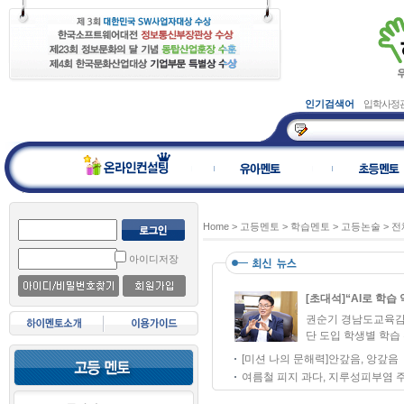
인기검색어
입학사정
Home
>
고등멘토
>
학습멘토
>
고등논술
>
전
아이디저장
[초대석]“AI로 학습 
권순기 경남도교육감 
단 도입 학생별 학습 
[미션 나의 문해력]안갚음, 앙갚음
여름철 피지 과다, 지루성피부염 